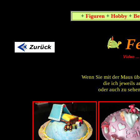
oben
+
Figuren
+
Hobby
+
Be
Fe
Video ..
Wenn Sie mit der Maus über
die ich jeweils 
oder auch zu sehen 