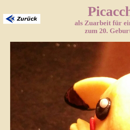
Picacc
als Zuarbeit für e
zum 20. Gebur